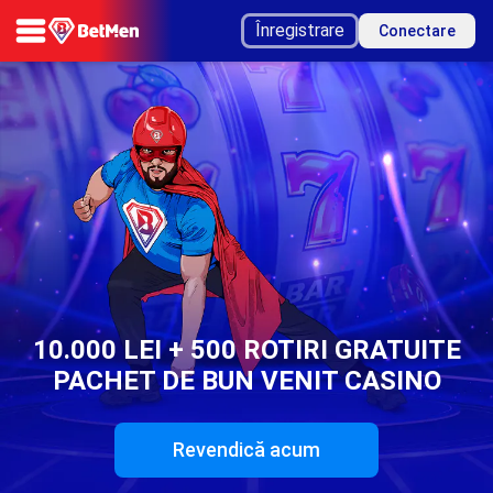
Înregistrare
Conectare
10.000 LEI + 500 ROTIRI GRATUITE
PACHET DE BUN VENIT CASINO
Revendică acum