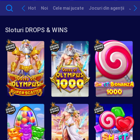
Hot
Noi
Cele mai jucate
Jocuri din agenții
Jack
Sloturi DROPS & WINS