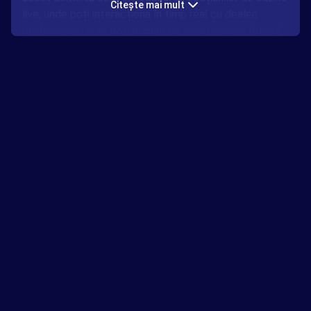
Citește mai mult
live, unde poți interacționa în timp real cu dealeri
profesioniști și te poți bucura de jocuri clasice (ruletă,
blackjack, baccarat), direct pe ecranele dispozitivelor
mobile.
Platforma
BetMen
îți oferă o gamă variată de jocuri
live, pentru ca tu să alegi de fiecare dată versiunile
preferate sau să descoperi noi variante ale jocurilor de
casino.
Ce jocuri sunt disponibile în cazinoul live
BetMen
BetMen.ro a dezvoltat platforma de cazinou online, în
colaborare cu furnizori de top pentru a asigura o
experiență de joc interactivă, de înalt nivel tehnologic.
Printre jocurile disponibile în secțiunea live se numără:
Ruleta live la BetMen