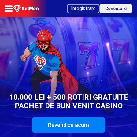
Înregistrare
Conectare
10.000 LEI + 500 ROTIRI GRATUITE
PACHET DE BUN VENIT CASINO
Revendică acum