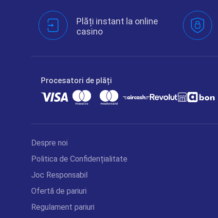
Plăți instant la online
casino
Procesatori de plăți
Despre noi
Politica de Confidențialitate
Joc Responsabil
Ofertă de pariuri
Regulament pariuri