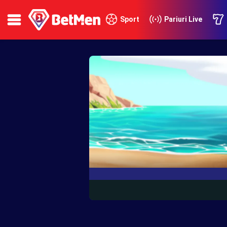
Sport
Pariuri Live