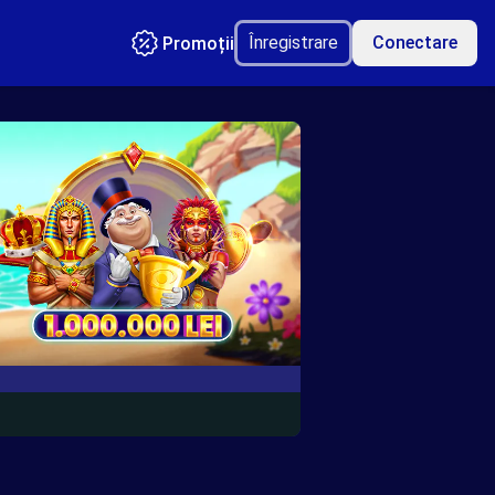
Înregistrare
Conectare
Promoții