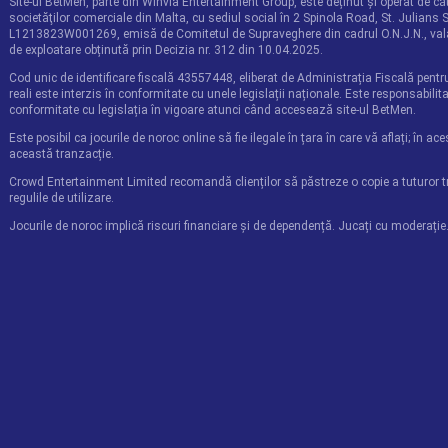
Site-ul BetMen, parte din Winvia Entertainment Group, este deținut și operat de c
societăţilor comerciale din Malta, cu sediul social în 2 Spinola Road, St. Julians
L1213823W001269, emisă de Comitetul de Supraveghere din cadrul O.N.J.N., valab
de exploatare obținută prin Decizia nr. 312 din 10.04.2025.
Cod unic de identificare fiscală 43557448, eliberat de Administrația Fiscală pentru 
reali este interzis în conformitate cu unele legislații naționale. Este responsabilit
conformitate cu legislația în vigoare atunci când accesează site-ul BetMen.
Este posibil ca jocurile de noroc online să fie ilegale în țara în care vă aflați; în ac
această tranzacție.
Crowd Entertainment Limited recomandă clienților să păstreze o copie a tuturor tranz
regulile de utilizare.
Jocurile de noroc implică riscuri financiare și de dependență. Jucați cu moderație