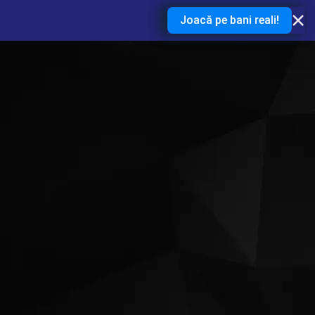
Joacă pe bani reali!