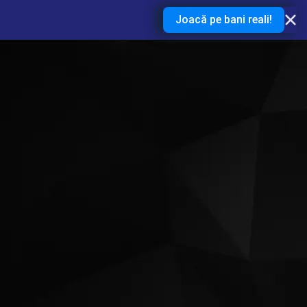
Joacă pe bani reali!