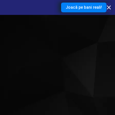
Joacă pe bani reali!