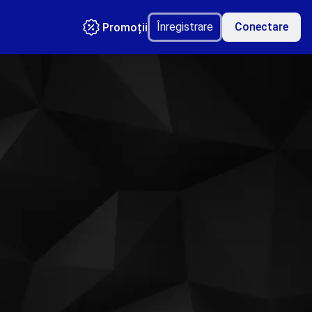
Înregistrare
Conectare
Promoții