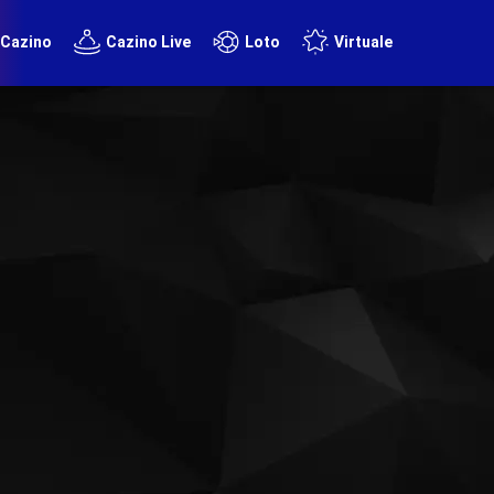
Cazino
Cazino Live
Loto
Virtuale