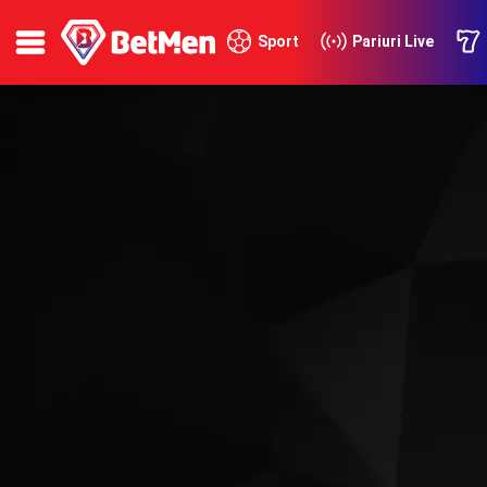
Sport
Pariuri Live