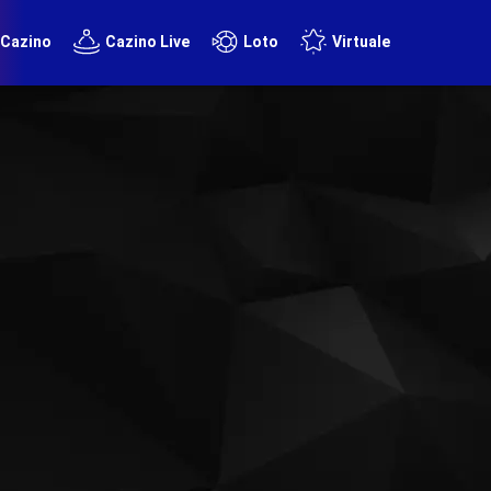
Cazino
Cazino Live
Loto
Virtuale