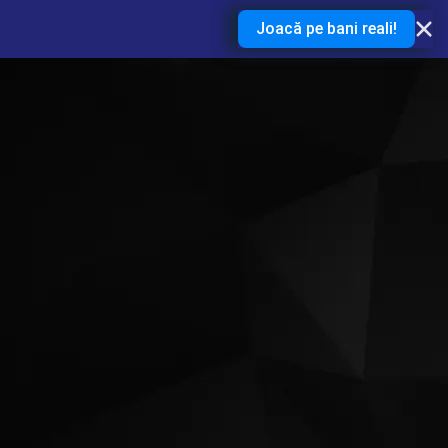
Joacă pe bani reali!