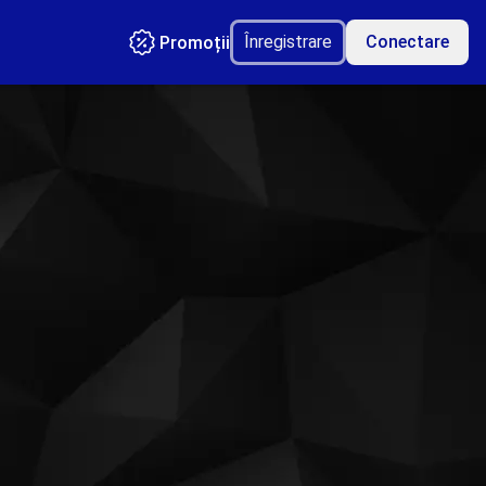
Înregistrare
Conectare
Promoții