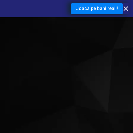
Joacă pe bani reali!