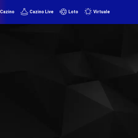
Cazino
Cazino Live
Loto
Virtuale