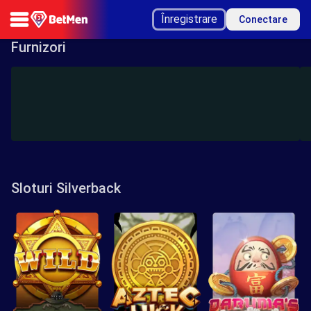
Înregistrare
Conectare
Furnizori
Sloturi Silverback