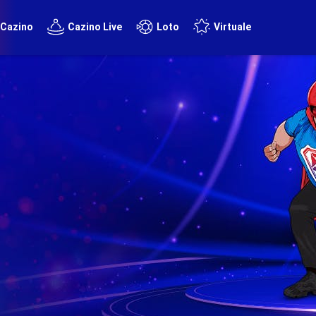
Cazino
Cazino Live
Loto
Virtuale