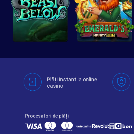
Plăți instant la online
casino
Procesatori de plăți