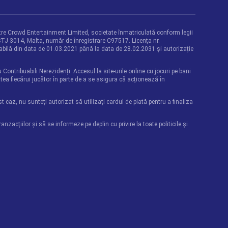
ătre Crowd Entertainment Limited, societate înmatriculată conform legii
 STJ 3014, Malta, număr de înregistrare C97517. Licența nr.
ilă din data de 01.03.2021 până la data de 28.02.2031 și autorizație
Contribuabili Nerezidenți. Accesul la site-urile online cu jocuri pe bani
atea fiecărui jucător în parte de a se asigura că acționează în
est caz, nu sunteți autorizat să utilizați cardul de plată pentru a finaliza
acțiilor și să se informeze pe deplin cu privire la toate politicile și
.