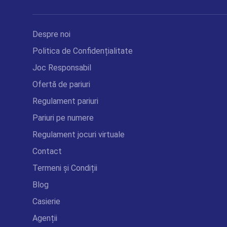
Despre noi
Politica de Confidențialitate
Joc Responsabil
Ofertă de pariuri
Regulament pariuri
Pariuri pe numere
Regulament jocuri virtuale
Contact
Termeni și Condiții
Blog
Casierie
Agenții