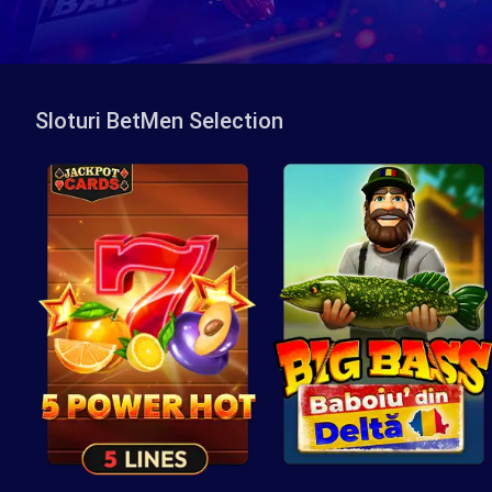
Sloturi BetMen Selection