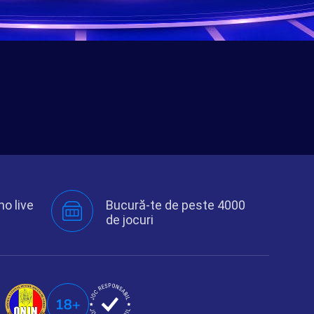
o live
Bucură-te de peste 4000
de jocuri