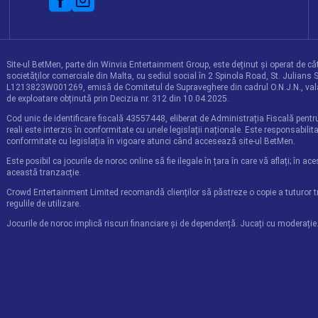
Site-ul BetMen, parte din Winvia Entertainment Group, este deținut și operat de c
societăţilor comerciale din Malta, cu sediul social în 2 Spinola Road, St. Julians
L1213823W001269, emisă de Comitetul de Supraveghere din cadrul O.N.J.N., valab
de exploatare obținută prin Decizia nr. 312 din 10.04.2025.
Cod unic de identificare fiscală 43557448, eliberat de Administrația Fiscală pentru 
reali este interzis în conformitate cu unele legislații naționale. Este responsabilit
conformitate cu legislația în vigoare atunci când accesează site-ul BetMen.
Este posibil ca jocurile de noroc online să fie ilegale în țara în care vă aflați; în ac
această tranzacție.
Crowd Entertainment Limited recomandă clienților să păstreze o copie a tuturor tranz
regulile de utilizare.
Jocurile de noroc implică riscuri financiare și de dependență. Jucați cu moderație