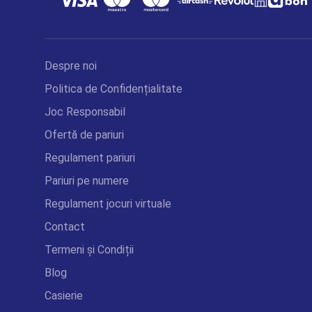
Despre noi
Politica de Confidențialitate
Joc Responsabil
Ofertă de pariuri
Regulament pariuri
Pariuri pe numere
Regulament jocuri virtuale
Contact
Termeni și Condiții
Blog
Casierie