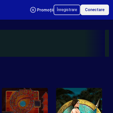
Înregistrare
Conectare
Promoții