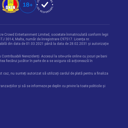
ătre Crowd Entertainment Limited, societate înmatriculată conform legii
 STJ 3014, Malta, număr de înregistrare C97517. Licența nr.
ilă din data de 01.03.2021 până la data de 28.02.2031 și autorizație
Contribuabili Nerezidenți. Accesul la site-urile online cu jocuri pe bani
atea fiecărui jucător în parte de a se asigura că acționează în
est caz, nu sunteți autorizat să utilizați cardul de plată pentru a finaliza
acțiilor și să se informeze pe deplin cu privire la toate politicile și
.